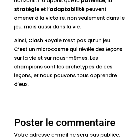
horizons. Il a appris que la
patience
, la
stratégie
et l’
adaptabilité
peuvent
amener à la victoire, non seulement dans le
jeu, mais aussi dans la vie.
Ainsi, Clash Royale n’est pas qu’un jeu.
C’est un microcosme qui révèle des
leçons
sur la vie et sur nous-mêmes. Les
champions sont les archétypes de ces
leçons, et nous pouvons tous apprendre
d’eux.
Poster le commentaire
Votre adresse e-mail ne sera pas publiée.