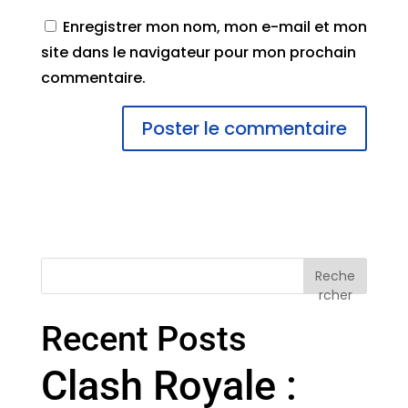
Enregistrer mon nom, mon e-mail et mon
site dans le navigateur pour mon prochain
commentaire.
Reche
rcher
Recent Posts
Clash Royale :