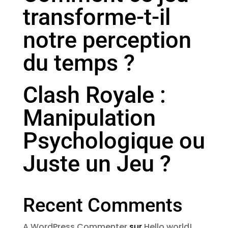
transforme-t-il
notre perception
du temps ?
Clash Royale :
Manipulation
Psychologique ou
Juste un Jeu ?
Recent Comments
A WordPress Commenter
sur
Hello world!