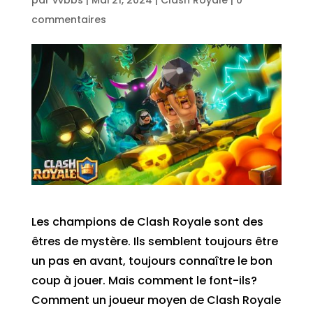
par
vvbbs
|
Mai 21, 2024
|
Clash Royale
|
0
commentaires
Les champions de Clash Royale sont des
êtres de mystère. Ils semblent toujours être
un pas en avant, toujours connaître le bon
coup à jouer. Mais comment le font-ils?
Comment un joueur moyen de Clash Royale